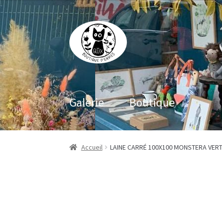
Aller
Aller
à
au
la
contenu
navigation
Galerie
Boutique
Accueil
LAINE CARRÉ 100X100 MONSTERA VER