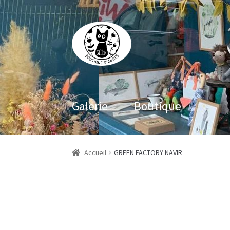
Aller
Aller
à
au
la
contenu
navigation
Galerie
Boutique
Accueil
GREEN FACTORY NAVIR