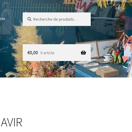
Recherche
Recherche
pte
pour :
€
0,00
0 article
AVIR