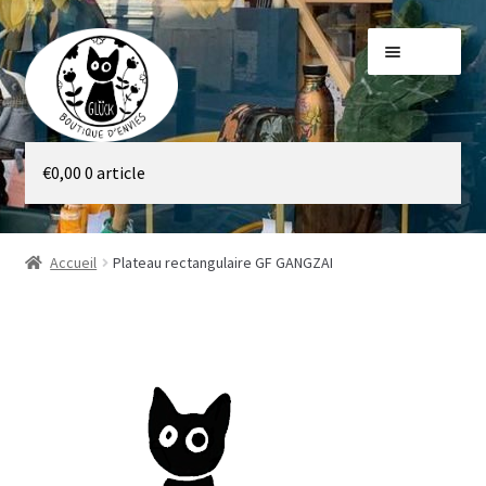
Aller
Aller
Menu
à
au
la
contenu
navigation
Galerie
€
0,00
0 article
Boutique
Accueil
Plateau rectangulaire GF GANGZAI