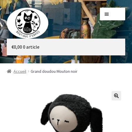
Aller
Aller
Menu
à
au
la
contenu
navigation
Galerie
€
0,00
0 article
Boutique
Accueil
Grand doudou Mouton noir
🔍