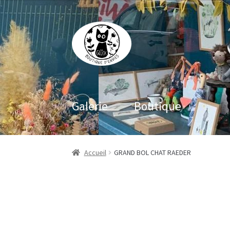
Aller
Aller
à
au
la
contenu
navigation
Galerie
Boutique
Accueil
GRAND BOL CHAT RAEDER