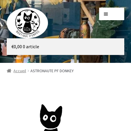
Aller
Aller
Menu
à
au
la
contenu
navigation
Galerie
€
0,00
0 article
Boutique
Accueil
ASTRONAUTE PF DONKEY