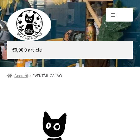
Aller
Aller
Menu
à
au
la
contenu
navigation
Galerie
€
0,00
0 article
Boutique
Accueil
ÉVENTAIL CALAO