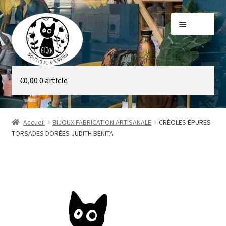
Aller
Aller
Menu
à
au
la
contenu
navigation
Galerie
€
0,00
0 article
Boutique
Accueil
BIJOUX FABRICATION ARTISANALE
CRÉOLES ÉPURES
TORSADES DORÉES JUDITH BENITA