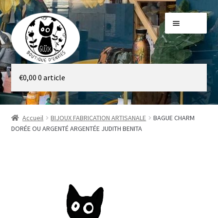
Aller
Aller
Menu
à
au
la
contenu
navigation
Galerie
€
0,00
0 article
Boutique
Accueil
BIJOUX FABRICATION ARTISANALE
BAGUE CHARM
DORÉE OU ARGENTÉ ARGENTÉE JUDITH BENITA