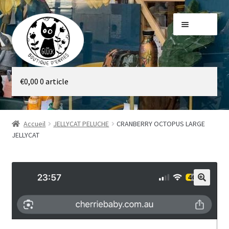
Aller
Aller
Menu
à
au
la
contenu
navigation
Galerie
€
0,00
0 article
Boutique
Accueil
JELLYCAT PELUCHE
CRANBERRY OCTOPUS LARGE
JELLYCAT
🔍