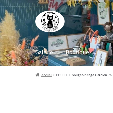
Aller
Aller
à
au
la
contenu
navigation
Galerie
Boutique
Accueil
COUPELLE bougeoir Ange Gardien RA