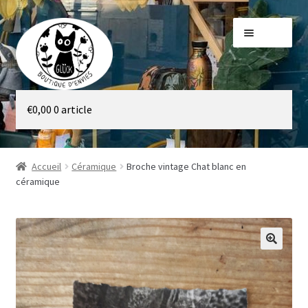
Aller
Aller
Menu
à
au
la
contenu
navigation
Galerie
€
0,00
0 article
Boutique
Accueil
Céramique
Broche vintage Chat blanc en
céramique
🔍