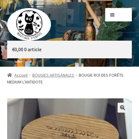
Aller
Aller
Menu
à
au
la
contenu
navigation
Galerie
€
0,00
0 article
Boutique
Accueil
BOUGIES ARTISANALES
BOUGIE ROI DES FORÊTS
MEDIUM L’ANTIDOTE
🔍