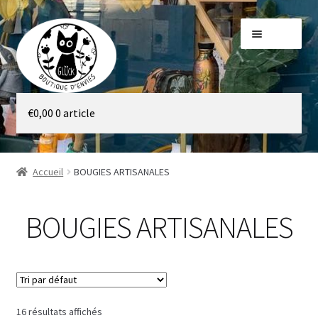
Aller
Aller
Menu
à
au
la
contenu
navigation
Galerie
€
0,00
0 article
Boutique
Accueil
BOUGIES ARTISANALES
BOUGIES ARTISANALES
16 résultats affichés