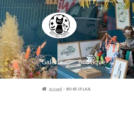
Aller
Aller
à
au
la
contenu
navigation
Galerie
Boutique
Accueil
BO 65 15 LA2L