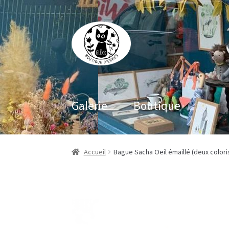
Aller
Aller
à
au
la
contenu
navigation
Galerie
Boutique
Accueil
Bague Sacha Oeil émaillé (deux colori