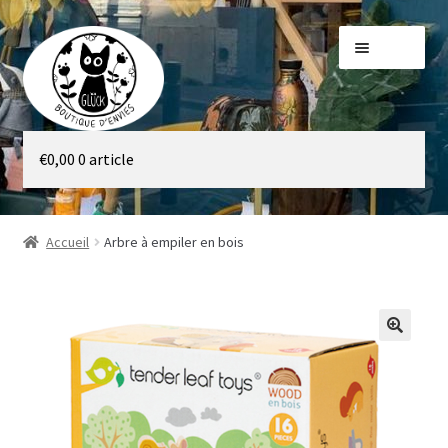
Aller
Aller
Menu
à
au
la
contenu
navigation
Galerie
€
0,00
0 article
Boutique
Accueil
Arbre à empiler en bois
🔍