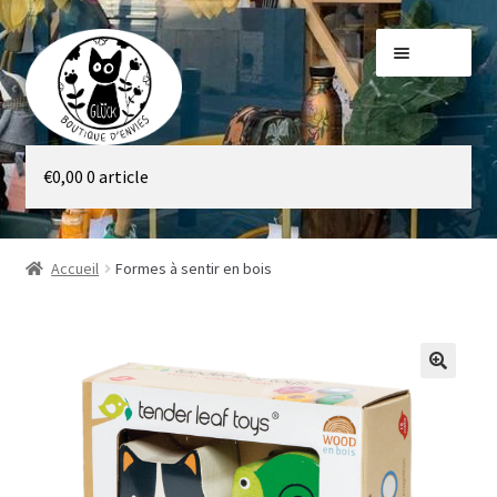
Aller
Aller
Menu
à
au
la
contenu
navigation
Galerie
€
0,00
0 article
Boutique
Accueil
Formes à sentir en bois
🔍