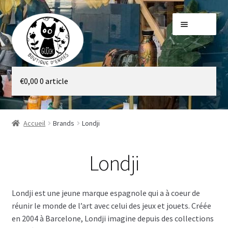
Aller
Aller
Menu
à
au
la
contenu
navigation
Galerie
€
0,00
0 article
Boutique
Accueil
Brands
Londji
Londji
Londji est une jeune marque espagnole qui a à coeur de
réunir le monde de l’art avec celui des jeux et jouets. Créée
en 2004 à Barcelone, Londji imagine depuis des collections