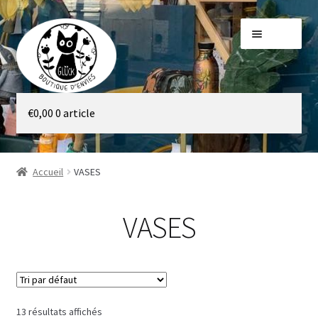
Aller
Aller
Menu
à
au
la
contenu
navigation
Galerie
€
0,00
0 article
Boutique
Accueil
VASES
VASES
13 résultats affichés