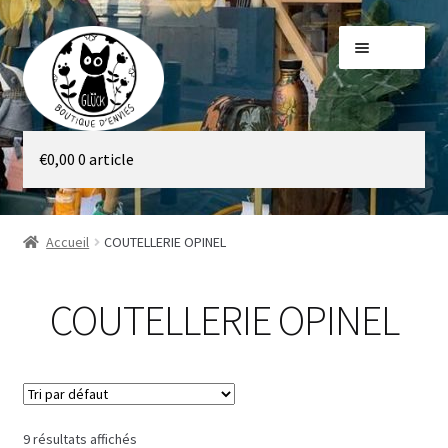
Aller
Aller
Menu
à
au
la
contenu
navigation
Galerie
€
0,00
0 article
Boutique
Accueil
COUTELLERIE OPINEL
COUTELLERIE OPINEL
9 résultats affichés