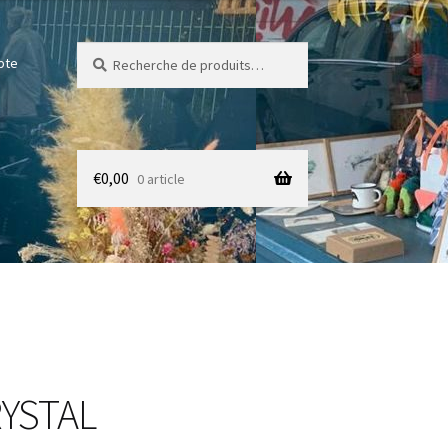
Recherche
Recherche
pte
pour :
€
0,00
0 article
YSTAL