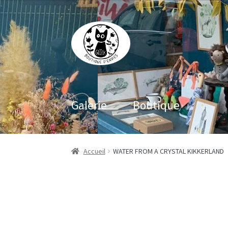
Aller
Aller
à
au
la
contenu
navigation
Galerie
Boutique
Accueil
WATER FROM A CRYSTAL KIKKERLAND