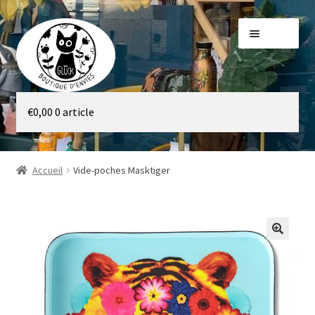
Aller
Aller
Menu
à
au
la
contenu
navigation
Galerie
€
0,00
0 article
Boutique
Accueil
Vide-poches Masktiger
🔍