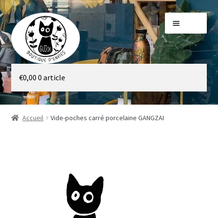
Aller
Aller
Menu
à
au
la
contenu
navigation
Galerie
€
0,00
0 article
Boutique
Accueil
Vide-poches carré porcelaine GANGZAI