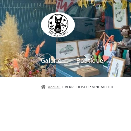
Aller
Aller
à
au
la
contenu
navigation
Galerie
Boutique
Accueil
VERRE DOSEUR MINI RAEDER