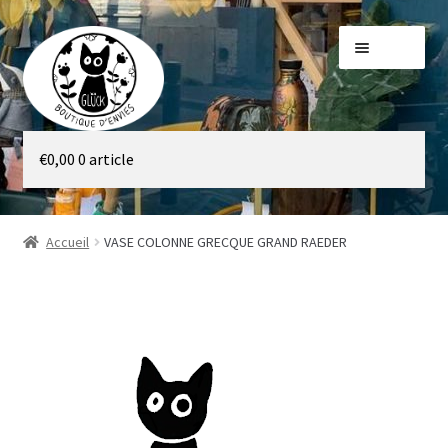
Aller
Aller
Menu
à
au
la
contenu
navigation
Galerie
€
0,00
0 article
Boutique
Accueil
VASE COLONNE GRECQUE GRAND RAEDER