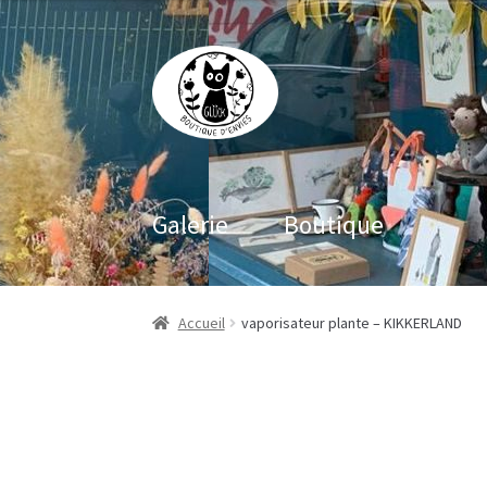
Aller
Aller
à
au
la
contenu
navigation
Galerie
Boutique
Accueil
vaporisateur plante – KIKKERLAND