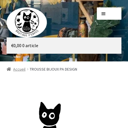
Aller
Aller
Menu
à
au
la
contenu
navigation
Galerie
€
0,00
0 article
Boutique
Accueil
TROUSSE BIJOUX PA DESIGN