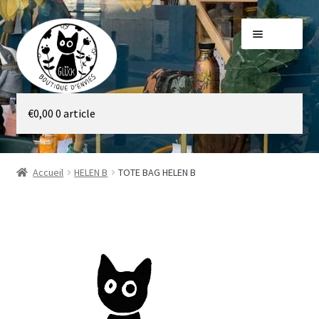
Aller
Aller
Menu
à
au
la
contenu
navigation
Galerie
€
0,00
0 article
Boutique
Accueil
HELEN B
TOTE BAG HELEN B