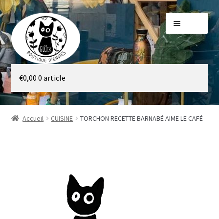
Aller
Aller
Menu
à
au
la
contenu
navigation
Galerie
€
0,00
0 article
Boutique
Accueil
CUISINE
TORCHON RECETTE BARNABÉ AIME LE CAFÉ