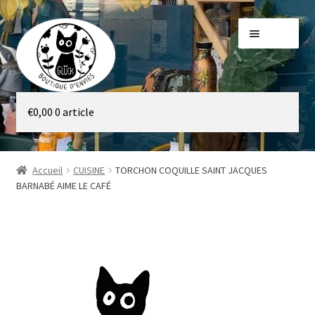
Aller
Aller
Menu
à
au
la
contenu
navigation
Galerie
€
0,00
0 article
Boutique
Accueil
CUISINE
TORCHON COQUILLE SAINT JACQUES
BARNABÉ AIME LE CAFÉ