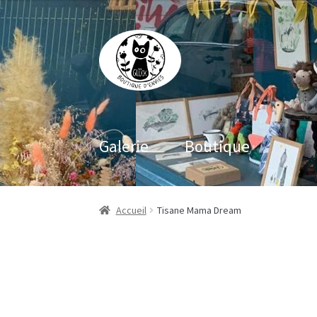
Aller
Aller
à
au
la
contenu
navigation
Galerie
Boutique
Accueil
Tisane Mama Dream