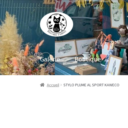
Aller
Aller
à
au
la
contenu
navigation
Galerie
Boutique
Accueil
STYLO PLUME AL SPORT KAWECO