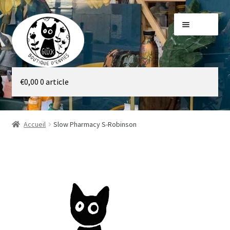
Aller
Aller
Menu
à
au
la
contenu
navigation
Galerie
€
0,00
0 article
Boutique
Accueil
Slow Pharmacy S-Robinson