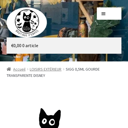
Aller
Aller
Menu
à
au
la
contenu
navigation
Galerie
€
0,00
0 article
Boutique
Accueil
LOISIRS EXTÉRIEUR
SIGG 0,5ML GOURDE
TRANSPARENTE DISNEY