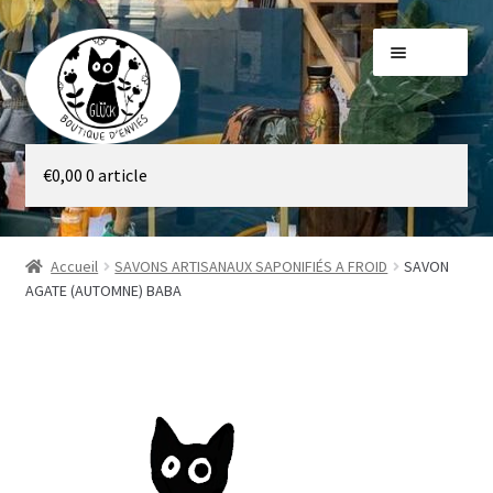
Aller
Aller
Menu
à
au
la
contenu
navigation
Galerie
€
0,00
0 article
Boutique
Accueil
SAVONS ARTISANAUX SAPONIFIÉS A FROID
SAVON
AGATE (AUTOMNE) BABA