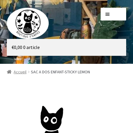
Aller
Aller
Menu
à
au
la
contenu
navigation
Galerie
€
0,00
0 article
Boutique
Accueil
SAC A DOS ENFANT-STICKY LEMON