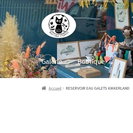
Aller
Aller
à
au
la
contenu
navigation
Galerie
Boutique
Accueil
RESERVOIR EAU GALETS KIKKERLAND