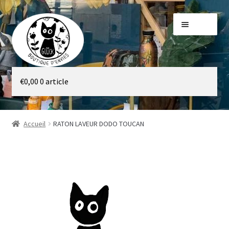
Aller
Aller
Menu
à
au
la
contenu
navigation
Galerie
€
0,00
0 article
Boutique
Accueil
RATON LAVEUR DODO TOUCAN