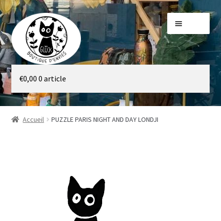
Aller
Aller
Menu
à
au
la
contenu
navigation
Galerie
€
0,00
0 article
Boutique
Accueil
PUZZLE PARIS NIGHT AND DAY LONDJI