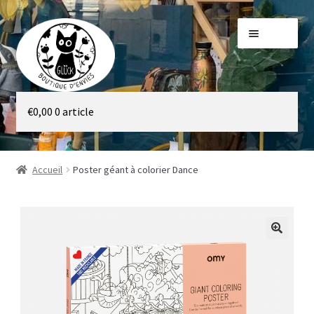
Aller
Aller
Menu
à
au
la
contenu
navigation
Galerie
€
0,00
0 article
Boutique
Accueil
Poster géant à colorier Dance
🔍