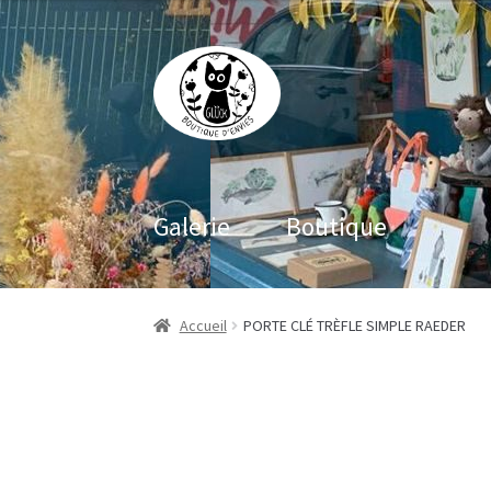
Aller
Aller
à
au
la
contenu
navigation
Galerie
Boutique
Accueil
PORTE CLÉ TRÈFLE SIMPLE RAEDER