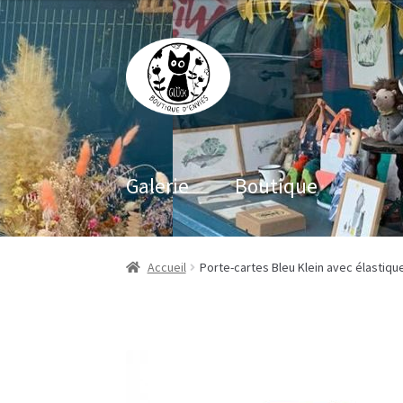
Aller
Aller
à
au
la
contenu
navigation
Galerie
Boutique
Accueil
Porte-cartes Bleu Klein avec élastiqu