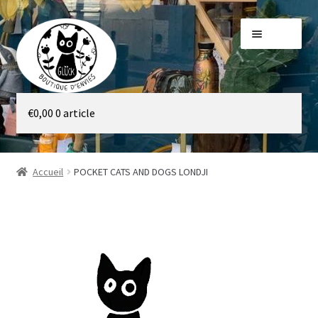
Aller
Aller
Menu
à
au
la
contenu
navigation
Galerie
€
0,00
0 article
Boutique
Accueil
POCKET CATS AND DOGS LONDJI