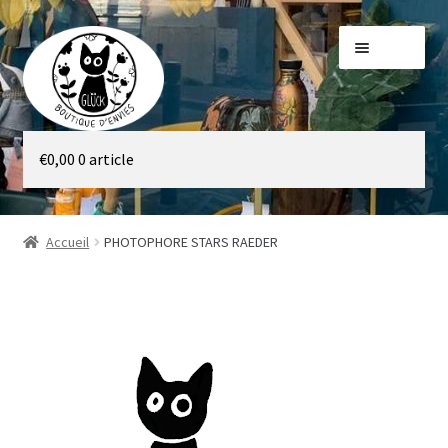
Aller
Aller
Menu
à
au
la
contenu
navigation
Galerie
€
0,00
0 article
Boutique
Accueil
PHOTOPHORE STARS RAEDER