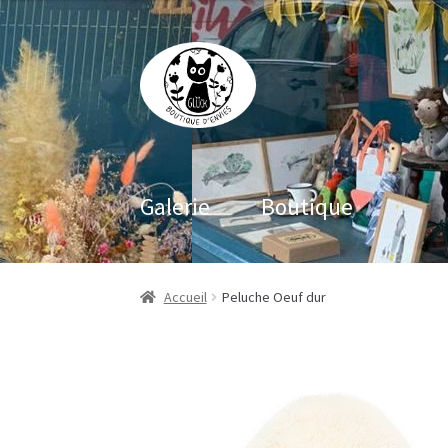
Aller
Aller
à
au
la
contenu
navigation
Galerie
Boutique
Accueil
Peluche Oeuf dur