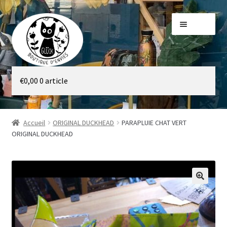
Aller
Aller
Menu
à
au
la
contenu
navigation
Galerie
€
0,00
0 article
Boutique
Accueil
ORIGINAL DUCKHEAD
PARAPLUIE CHAT VERT
ORIGINAL DUCKHEAD
🔍