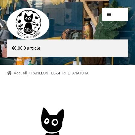
Aller
Aller
Menu
à
au
la
contenu
navigation
Galerie
€
0,00
0 article
Boutique
Accueil
PAPILLON TEE-SHIRT L FANATURA