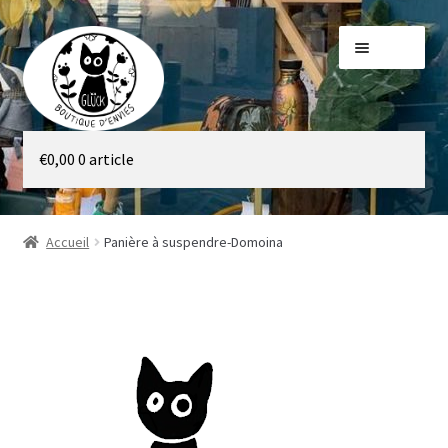
Aller
Aller
Menu
à
au
la
contenu
navigation
Galerie
€
0,00
0 article
Boutique
Accueil
Panière à suspendre-Domoina