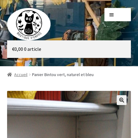
Aller
Aller
Menu
à
au
la
contenu
navigation
Galerie
€
0,00
0 article
Boutique
Accueil
Panier Bintou vert, naturel et bleu
🔍